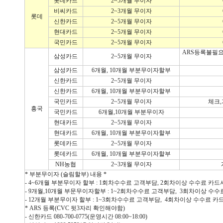
롯데카드
2~5개월 무이자
비씨카드
2~3개월 무이자
롯데
신한카드
2~5개월 무이자
현대카드
2~5개월 무이자
국민카드
2~5개월 무이자
ARS등록불필요
삼성카드
2~5개월 무이자
삼성카드
6개월, 10개월 부분무이자할부
신한카드
2~5개월 무이자
신한카드
6개월, 10개월 부분무이자할부
국민카드
2~5개월 무이자
체크
흥국
국민카드
6개월,10개월 부분무이자
현대카드
2~5개월 무이자
현대카드
6개월, 10개월 부분무이자할부
롯데카드
2~5개월 무이자
롯데카드
6개월, 10개월 부분무이자할부
NH농협
2~3개월 무이자
* 부분무이자 (슬림할부) 내용 *
- 4~6개월 부분무이자 할부 : 1회차수수료 고객부담, 2회차이상 수수료 카드
- 9개월,10개월 부문무이자할부 : 1~2회차수수료 고객부담, 3회차이상 수수
- 12개월 부분무이자 할부 : 1~3회차수수료 고객부담, 4회차이상 수수료 카
* ARS 등록(CVC 뒷3자리 확인해야함)
- 신한카드 080-700-0775(운영시간 08:00~18:00)