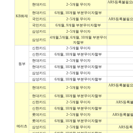
ARS등록불필요
현대카드
2~5개월 무이자
현대카드
6개월, 10개월 부분무이자할부
KB화재
국민카드
2~5개월 무이자
ARS등록불필요
국민카드
6개월, 9개월 부분무이자할부
삼성카드
2~5개월 무이자
4개월,5개월, 6개월, 10개월 부분무이
삼성카드
자할부
신한카드
2~5개월 무이자
신한카드
6개월, 10개월 부분무이자할부
현대카드
2~5개월 무이자
동부
현대카드
6개월, 10개월 부분무이자할부
삼성카드
2~5개월 무이자
삼성카드
6개월, 10개월 부분무이자할부
ARS등록불필요
현대카드
2~5개월 무이자
현대카드
6개월, 10개월 부분무이자할부
신한카드
2~5개월 무이자
ARS등록불
신한카드
6개월, 10개월 부분무이자할부
롯데카드
2~5개월 무이자
ARS등록불필
롯데카드
6개월, 10개월 부분무이자할부
메리츠
삼성카드
2~5개월 무이자
ARS등