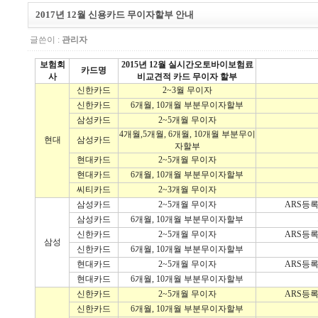
2017년 12월 신용카드 무이자할부 안내
글쓴이 :
관리자
보험회
2015년 12월 실시간오토바이보험료
카드명
사
비교견적 카드 무이자 할부
신한카드
2~3월 무이자
신한카드
6개월, 10개월 부분무이자할부
삼성카드
2~5개월 무이자
4개월,5개월, 6개월, 10개월 부분무이
현대
삼성카드
자할부
현대카드
2~5개월 무이자
현대카드
6개월, 10개월 부분무이자할부
씨티카드
2~3개월 무이자
삼성카드
2~5개월 무이자
ARS등
삼성카드
6개월, 10개월 부분무이자할부
신한카드
2~5개월 무이자
ARS등
삼성
신한카드
6개월, 10개월 부분무이자할부
현대카드
2~5개월 무이자
ARS등
현대카드
6개월, 10개월 부분무이자할부
신한카드
2~5개월 무이자
ARS등
신한카드
6개월, 10개월 부분무이자할부