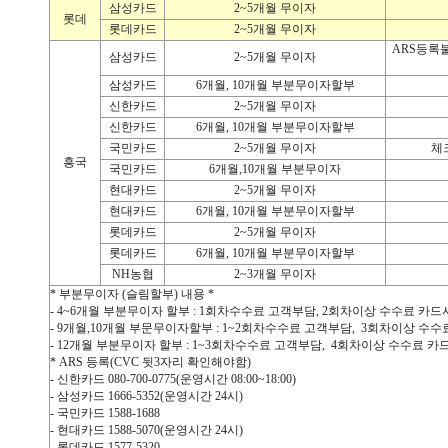
삼성카드
2~5개월 무이자
롯데
롯데카드
2~5개월 무이자
ARS등록
삼성카드
2~5개월 무이자
삼성카드
6개월, 10개월 부분무이자할부
신한카드
2~5개월 무이자
신한카드
6개월, 10개월 부분무이자할부
국민카드
2~5개월 무이자
체
흥국
국민카드
6개월,10개월 부분무이자
현대카드
2~5개월 무이자
현대카드
6개월, 10개월 부분무이자할부
롯데카드
2~5개월 무이자
롯데카드
6개월, 10개월 부분무이자할부
NH농협
2~3개월 무이자
* 부분무이자 (슬림할부) 내용 *
- 4~6개월 부분무이자 할부 : 1회차수수료 고객부담, 2회차이상 수수료 카드
- 9개월,10개월 부문무이자할부 : 1~2회차수수료 고객부담, 3회차이상 수수
- 12개월 부분무이자 할부 : 1~3회차수수료 고객부담, 4회차이상 수수료 카
* ARS 등록(CVC 뒷3자리 확인해야함)
- 신한카드 080-700-0775(운영시간 08:00~18:00)
- 삼성카드 1666-5352(운영시간 24시)
- 국민카드 1588-1688
- 현대카드 1588-5070(운영시간 24시)
- 롯데카드 1577-5320