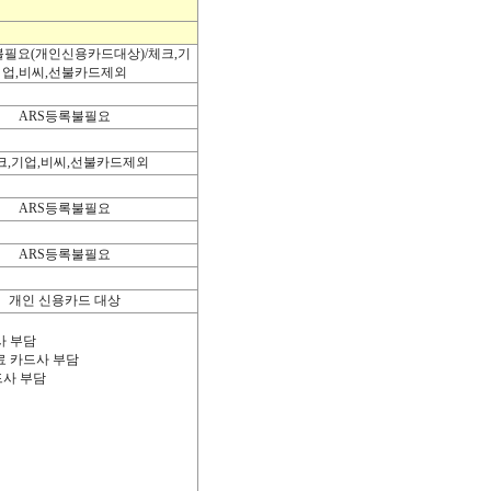
불필요(개인신용카드대상)/체크,기
업,비씨,선불카드제외
ARS등록불필요
크,기업,비씨,선불카드제외
ARS등록불필요
ARS등록불필요
개인 신용카드 대상
사 부담
료 카드사 부담
드사 부담