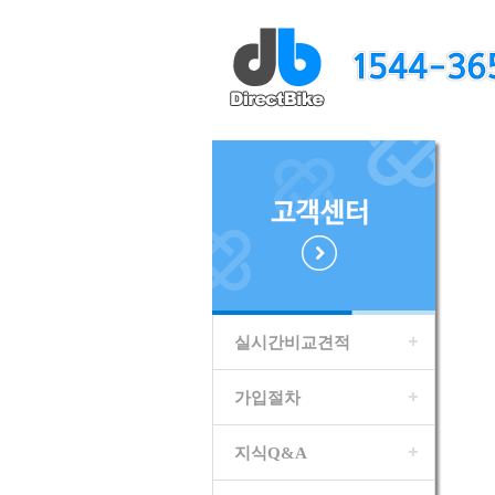
실시간비교견적
가입절차
지식Q&A